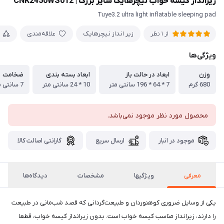
زیرانداز کیسه خواب نیچرهایک سایز بزرگ | CNK2450WS012
Tuye3.2 ultra light inflatable sleeping pad
زير انداز نیچرهایک
علاقه‌مندی
از 1 نظر
ویژگی‌ها
وزن
ابعاد در حالت باز
ابعاد بسته بندی
ضخامت
680 گرم
7 * 64 * 196 سانتی متر
10 * 24 سانتی متر
7 سانتی متر
محصول مورد نظر موجود نمی‌باشد.
موجود در انبار
ارسال سریع
گارانتی اصالت کالا
معرفی
ويژگيها
مشخصات
دیدگاه‌ها
یکی از وسایل ضروری کوهنوردان و طبیعت‌گردانی که قصد شب‌مانی در طبیعت
را دارند، زیرانداز مناسب کیسه خواب است. بدون زیرانداز کیسه خواب، قطعا