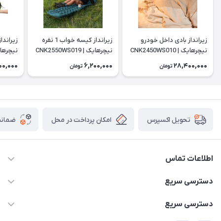
زیرانداز بادی داخل خودرو
زیرانداز کیسه خواب 1 نفره
زیراندا
نیچرهایک | CNK2450WS010
نیچرهایک | CNK2550WS019
نیچرهای
WS014
00,000
6,200,000
28,400,000
تومان
تومان
امکان پرداخت در محل
ضمانت
تحویل اکسپرس
اطلاعات تماس
۰۹۳۵۶۰۴۰۳۶۵
دسترسی سریع
اسکیت فلایینگ ایگل
دسترسی سریع
تهران-خیابان ولیعصر (عج)- ضلع شرقی میدان منیریه پلاک ۴
اسکوتر برقی دسته دار