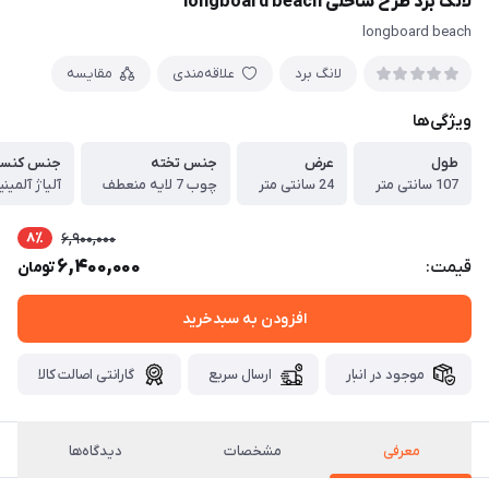
لانگ برد طرح ساحلی longboard beach
longboard beach
لانگ برد
علاقه‌مندی
مقایسه
ویژگی‌ها
طول
عرض
جنس تخته
جنس کنس
107 سانتی متر
24 سانتی متر
چوب 7 لایه منعطف
آلیاژ آلمین
8٪
6,900,000
6,400,000
قیمت:
تومان
افزودن به سبدخرید
موجود در انبار
ارسال سریع
گارانتی اصالت کالا
معرفی
مشخصات
دیدگاه‌ها