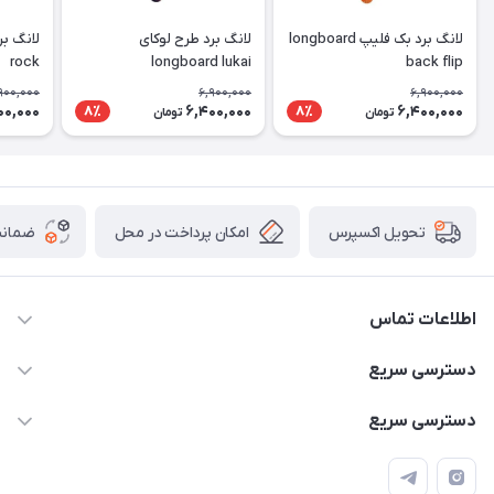
لانگ برد بک فلیپ longboard
لانگ برد طرح لوکای
rock
longboard lukai
back flip
900,000
6,900,000
6,900,000
00,000
6,400,000
6,400,000
8٪
8٪
تومان
تومان
امکان پرداخت در محل
ضمانت
تحویل اکسپرس
اطلاعات تماس
۰۹۳۵۶۰۴۰۳۶۵
دسترسی سریع
اسکیت فلایینگ ایگل
دسترسی سریع
تهران-خیابان ولیعصر (عج)- ضلع شرقی میدان منیریه پلاک ۴
اسکوتر برقی دسته دار
اسکوتر برقی دخترانه
سیمای ورزش
اسکیت دخترانه