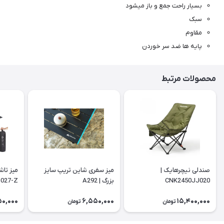
بسیار راحت جمع و باز میشود
سبک
مقاوم
پایه ها ضد سر خوردن
محصولات مرتبط
صندلی نیچرهایک |
میز سفری شاین تریپ سایز
میز تاش
CNK2450JJ020
بزرگ | A292
027-Z
50,000
6,550,000
15,400,000
تومان
تومان