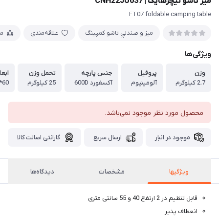
میز تاشو نیچرهایک | CNH22JU037
FT07 foldable camping table
ميز و صندلي تاشو كمپينگ
علاقه‌مندی
م
ویژگی‌ها
وزن
پروفيل
جنس پارچه
تحمل وزن
ابعا
2.7 كيلوگرم
آلومينيوم
آكسفورد 600D
25 كيلوگرم
60*13*14 سانتيمتر
محصول مورد نظر موجود نمی‌باشد.
موجود در انبار
ارسال سریع
گارانتی اصالت کالا
ويژگيها
مشخصات
دیدگاه‌ها
قابل تنظیم در 2 ارتفاع 40 و 55 سانتی متری
انعطاف پذیر