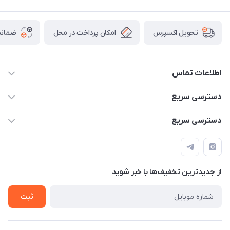
امکان پرداخت در محل
ضمانت
تحویل اکسپرس
اطلاعات تماس
۰۹۳۵۶۰۴۰۳۶۵
دسترسی سریع
اسکیت فلایینگ ایگل
دسترسی سریع
تهران-خیابان ولیعصر (عج)- ضلع شرقی میدان منیریه پلاک ۴
اسکوتر برقی دسته دار
اسکوتر برقی دخترانه
سیمای ورزش
اسکیت دخترانه
اسکیت روسز
از جدید‌ترین تخفیف‌ها با‌ خبر شوید
اسکوتر
ثبت