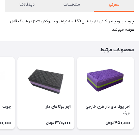
معرفی
مشخصات
دیدگاه‌ها
چوب ايروبيك روكش دار با طول 150 سانتيمتر و با روكش pvc در 4 رنگ قابل
عرضه ميباشد
محصولات مرتبط
آجر يوگا عاج دار طرح خارجي
آجر يوگا عاج دار
چوب اي
بزرگ
00,000
370,000
450,000
تومان
تومان