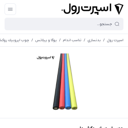
اسپرت رول
/
بدنسازي
/
تناسب اندام
/
يوگا و پيلاتس
/
چوب ايروبيك روكش