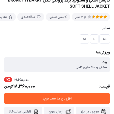
کاپشن اسکی و اسنوبرد برند برونتی مدل BRUNOTTI BARRY
SOFT SHELL JACKET
كاپشن اسكي
علاقه‌مندی
مقای
از 3 نظر
سایز
M
L
XL
ویژگی‌ها
رنگ
مشکی و خاکستری کاجی
7٪
19,650,000
18,360,000
قیمت:
تومان
افزودن به سبدخرید
موجود در انبار
ارسال سریع
گارانتی اصالت کالا