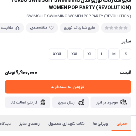
مايو شنا زنانه توربو مدل TURBO SWIMSUIT SWIMMING
WOMEN POP PARTY (REVOLUTION)
SWIMSUIT SWIMMING WOMEN POP PARTY (REVOLUTION)
مایو شنا زنانه توربو
علاقه‌مندی
مقایسه
سایز
XXXL
XXL
XL
L
M
S
9,900,000
قیمت:
تومان
افزودن به سبدخرید
موجود در انبار
ارسال سریع
گارانتی اصالت کالا
معرفی
ويژگي ها
نكات نگهداري محصول
راهنماي سايز
دیدگاه‌