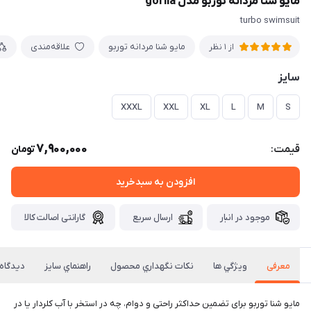
مايو شنا مردانه توربو مدل gorila
turbo swimsuit
مایو شنا مردانه توربو
علاقه‌مندی
از 1 نظر
سایز
XXXL
XXL
XL
L
M
S
7,900,000
قیمت:
تومان
افزودن به سبدخرید
موجود در انبار
ارسال سریع
گارانتی اصالت کالا
معرفی
ويژگي ها
نكات نگهداري محصول
راهنماي سايز
دیدگاه‌
مايو شنا توربو برای تضمین حداکثر راحتی و دوام، چه در استخر با آب کلردار یا در