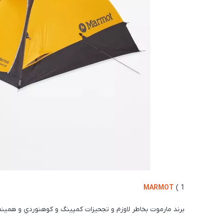
MARMOT
1 )
برند مارموت بخاطر لاوزم و تجحيزات كمپينگ و كوهنوردي و همينط