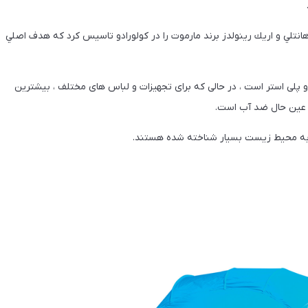
به نام هاي ديويد هانتلي و اريك رينولدز برند مارموت را در كولورادو تاسيس كرد كه هدف اصلي
و پلی استر است ، در حالی که برای تجهیزات و لباس های مختلف ، بیشترین
م به محيط زيست بسيار شناخته شده هستند.