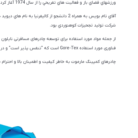
ورزشهاي فضاي باز و فعاليت هاي تفريحي را از سال 1974 آغاز كرد.
آقاي تام بويس به همراه 2 دانشجو از كاليفرنيا 
شركت توليد تجحيزات كوهنوردي بود.
از جمله مواد مورد استفاده برای توسعه چادرهای مسافرتی نایلون 
فناوری مورد استفاده Gore-Tex است که "تنفس پذير است" و در عین حال ضد آب است.
چادرهاي كمپينگ مارموت به خاطر كيفيت و اطمينان بالا و احترا