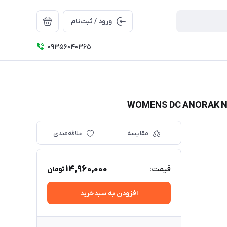
ورود / ثبت‌نام
09356040365
مقایسه
علاقه‌مندی
14,960,000
قیمت:
تومان
افزودن به سبدخرید