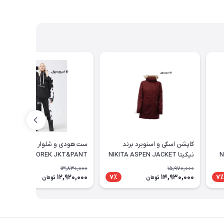
کاپشن اسکی و اسنوبرد برند
ست هودی و شلوار اسنوبرد
نیکیتا NIKITA ASPEN JACKET
DOOREK JKT&PANT
SNOWBOARD
13,830,000
15,970,000
12,920,000
14,930,000
7٪
7٪
7٪
تومان
تومان