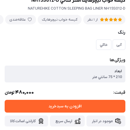
كيسه خواب نيچرهايك آستر كتاني NH15S012-D
NATUREHIKE COTTON SLEEPING BAG LINER NH15S012-D
کیسه خواب نیچرهایک
علاقه‌مندی
از 1 نظر
رنگ
آبی
خاكي
ویژگی‌ها
ابعاد
210 * 75 سانتي متر
480,000
قیمت:
تومان
افزودن به سبدخرید
موجود در انبار
ارسال سریع
گارانتی اصالت کالا