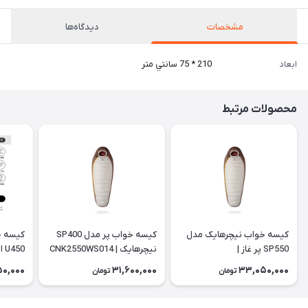
مشخصات
دیدگاه‌ها
ابعاد
210 * 75 سانتي متر
محصولات مرتبط
کیسه خواب نیچرهایک مدل
کیسه خواب پر مدل SP400
کیسه خ
SP550 پر غاز |
نیچرهایک | CNK2550WS014
450
WS028
CNK2550WS014
50,000
31,600,000
33,050,000
تومان
تومان