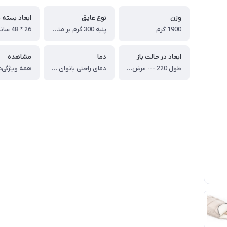
وزن
نوع عايق
ابعاد بسته 
1900 گرم
پنبه 300 گرم بر متر مربع
26 * 48 سانتی متر
ابعاد در حالت باز
دما
مشاهده
طول 220 --- عرض 95 سانتی متر
دمای راحتی بانوان : 6 درجه ، دمای راحتی آقایان : 1 درجه ، دمای خطرناک : 9- درجه
همه ویژگی‌ه