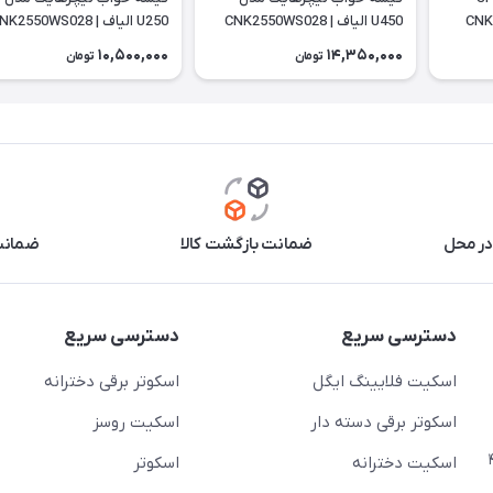
U450 الیاف | CNK2550WS028
U250 الیاف | CNK2550WS028
10,500,000
14,350,000
تومان
تومان
در محل
ضمانت بازگشت کالا
ضمانت 
دسترسی سریع
دسترسی سریع
اسکیت فلایینگ ایگل
اسکوتر برقی دخترانه
اسکوتر برقی دسته دار
اسکیت روسز
عج)- ضلع شرقی میدان منیریه پلاک ۴
اسکیت دخترانه
اسکوتر