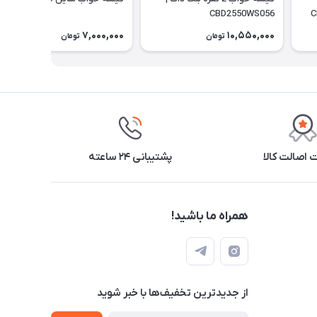
CBD2550WS056
7,000,000
10,550,000
تومان
تومان
اصالت کالا
پشتیبانی ۲۴ ساعته
همراه ما باشید!
از جدید‌ترین تخفیف‌ها با‌ خبر شوید