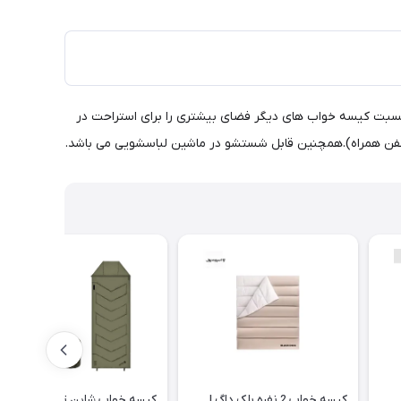
ایلون و پارچه اسفجی 300T تنفس پذیر.بسیار سبک می باشد.به نسبت کیسه خواب های دیگر فضای بیشتری را برای استراحت در
کیسه خواب 2 نفره بلک داگ |
کیسه خواب شاین تریپ | G230