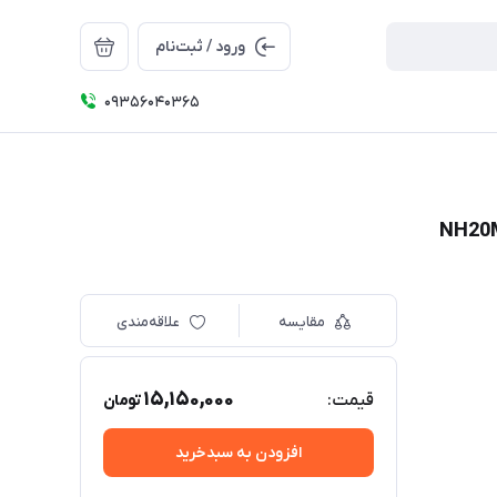
ورود / ثبت‌نام
09356040365
مقایسه
علاقه‌مندی
15,150,000
قیمت:
تومان
افزودن به سبدخرید