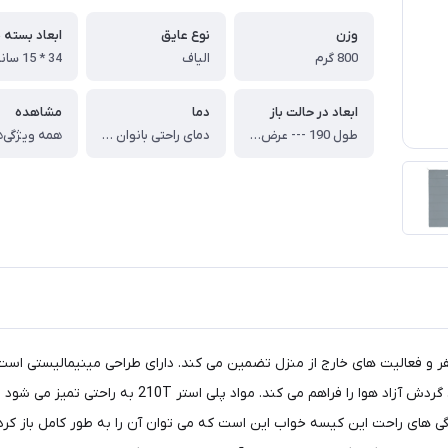
وزن
نوع عايق
ابعاد بسته 
800 گرم
الياف
34 * 15 سانتی متر
ابعاد در حالت باز
دما
مشاهده
طول 190 --- عرض 75 سانتی متر
دمای راحتی بانوان : 13 درجه ، دمای راحتی آقایان : 17درجه ، دمای خطرناک : -4 درجه
همه ویژگی‌ه
N خواب راحت را در طول سفر و فعالیت های خارج از منزل تضمین می کند. دارای طراحی مینیما
دهد. لایه بیرونی از پارچه قابل تنفس ساخته شده است ک
ژگی های راحت این کیسه خواب این است که می توان آن را به طور کامل باز کرد و