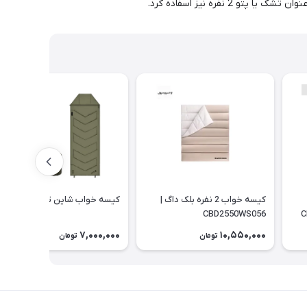
فره نیز اسفاده کرد.
کیسه خواب 2 نفره بلک داگ |
کیسه خواب شاین تریپ | G230
CBD2550WS056
7,000,000
10,550,000
تومان
تومان