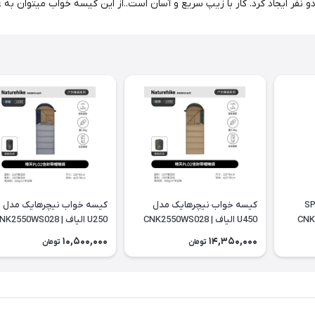
رد. کار با زیپ سریع و آسان است..از این کیسه خواب میتوان به عنوان تشک یا پتو 2 ن
دل SP400
کیسه خواب نیچرهایک مدل
کیسه خواب نیچرهایک مدل
U450 الیاف | CNK2550WS028
U250 الیاف | CNK2550WS028
10,500,000
14,350,000
تومان
تومان