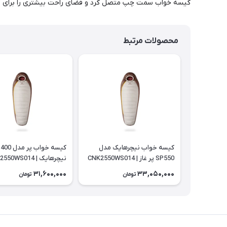
کیسه خواب سمت چپ متصل کرد و فضای راحت بیشتری را برای دو نفر ایجاد ک
محصولات مرتبط
کیسه خواب نیچرهایک مدل
کیسه خواب پر م
SP550 پر غاز | CNK2550WS014
نیچرهایک | CNK2550WS014
31,600,000
33,050,000
تومان
تومان