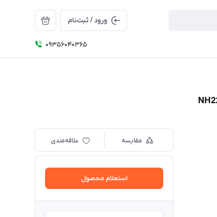
ورود / ثبت‌نام
09356040365
مقایسه
علاقه‌مندی
استعلام محصول