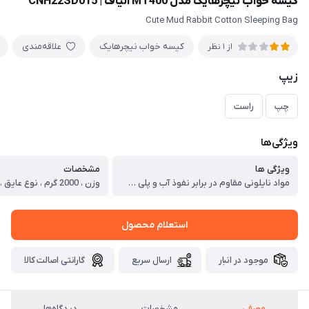
کیسه خواب نیچرهایک مدل MT400 الیاف | CNH22SD015
Cute Mud Rabbit Cotton Sleeping Bag
کیسه خواب نیچرهایک
علاقه‌مندی
از 1 نظر
زیپ
چپ
راست
ویژگی‌ها
ویژگی ها
مشخصات
مواد نایلونی مقاوم در برابر نفوذ آب و پلی استر 210T که روی پوست نرم و راحت است ، مدل پاکتی، قابل باز شدن و استفاده به عنوان پتو ، طراحی دو زیپ این کیسه خواب را می توان با سایر کیسه خواب های هم نوع ترکیب کرد.(تبدیل به کیسه خواب 2 نفره) ، این کیسه خواب را می توان تا اندازه بسیار جمع و جور فشرده کرد که باعث صرفه جویی در فضای چمدان یا کوله پشتی می شود. ، کیف با سیستم قفل بند ناف و بند فشاری که می توان از آن به عنوان دسته برای حمل استفاده کرد ، مناسب برای کمپینگ، مسافرت، استفاده روزانه و غیره ، بسیار سبک ، مقاوم در برابر نفوذ آب ، قابلیت استفاده به عنوان پتو و کیسه خواب 2 نفره ، تنفس پذید ، پارچه نرم و لطیف
استعلام محصول
موجود در انبار
ارسال سریع
گارانتی اصالت کالا
معرفی
مشخصات
دیدگاه‌ها