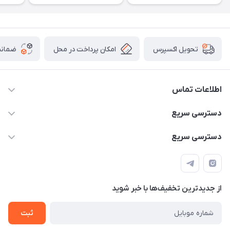
امکان پرداخت در محل
ضمانت
تحویل اکسپرس
اطلاعات تماس
۰۹۳۵۶۰۴۰۳۶۵
دسترسی سریع
اسکیت فلایینگ ایگل
دسترسی سریع
تهران-خیابان ولیعصر (عج)- ضلع شرقی میدان منیریه پلاک ۴
اسکوتر برقی دسته دار
اسکوتر برقی دخترانه
سیمای ورزش
اسکیت دخترانه
اسکیت روسز
از جدید‌ترین تخفیف‌ها با‌ خبر شوید
اسکوتر
ثبت