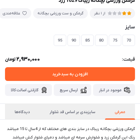
گرمکن ورزشی بچگانه ریباک 1029 زرد
گرمكن و ست ورزشی بچگانه
علاقه‌مندی
از 1 نظر
سایز
95
90
85
80
75
70
2,930,000
قیمت:
تومان
افزودن به سبدخرید
موجود در انبار
ارسال سریع
گارانتی اصالت کالا
معرفی
سایزبندی بر اساس قد شلوار
دیدگاه‌ها
گرمکن ورزشی بچگانه ریباک در سایز بندی های مختلف که از 4سال تا 15 میباشد
رنگ این گرمکن زرد و شلوارش سرمه ای میباشد و دمپای شلوار کش میباشد