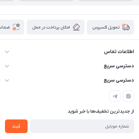
امکان پرداخت در محل
ضمانت
تحویل اکسپرس
اطلاعات تماس
۰۹۳۵۶۰۴۰۳۶۵
دسترسی سریع
اسکیت فلایینگ ایگل
دسترسی سریع
تهران-خیابان ولیعصر (عج)- ضلع شرقی میدان منیریه پلاک ۴
اسکوتر برقی دسته دار
اسکوتر برقی دخترانه
سیمای ورزش
اسکیت دخترانه
اسکیت روسز
از جدید‌ترین تخفیف‌ها با‌ خبر شوید
اسکوتر
ثبت