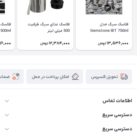
فلاسک سیگ مدل
فلاسک غذای سیگ ظرفیت
فلاسک
Gemstone IBT 750ml
500 میلی لیتر
 500ml
96,000
12,384,000
13,536,000
تومان
تومان
امکان پرداخت در محل
ضمانت
تحویل اکسپرس
اطلاعات تماس
۰۹۳۵۶۰۴۰۳۶۵
دسترسی سریع
اسکیت فلایینگ ایگل
دسترسی سریع
تهران-خیابان ولیعصر (عج)- ضلع شرقی میدان منیریه پلاک ۴