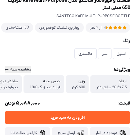
فلاسک و قهوه‌ساز سانتکو مدل Kafe Multi-Purpose ظرفیت
650 میلی لیتر
SANTECO KAFE MULTI-PURPOSE BOTTLE
بهترین فلاسک کوهنوردی
علاقه‌مندی
از 2 نظر
رنگ
استیل
سبز
خاکستری
ویژگی‌ها
مشاهده همه
ابعاد
وزن
جنس بدنه
ساختار دیوا
28.5x7.5 سانتی‌متر
600 گرم
فولاد ضد زنگ 18/8
دیواره دو ج
5,088,000
قیمت:
تومان
افزودن به سبدخرید
موجود در انبار
ارسال سریع
گارانتی اصالت کالا