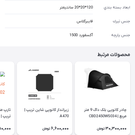
ابعاد بسته بندي
120*20*20 سانتيمتر
جنس تيرك
فايبرگلاس
جنس پارچه
آكسفورد 150D
محصولات مرتبط
چادر کانوپی بلک داگ 9 متر
زیرانداز کانوپی شاین تریپ |
تارپ م
مربع | CBD2450WS034
A470
تریپ | A502
50,000
6,600,000
30,300,000
تومان
تومان