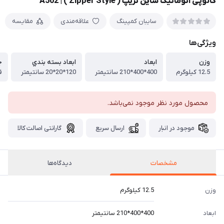
کانوپی اتوماتیک شاین تریپ ( Zipper Style ) | A502
سايبان كمپينگ
علاقه‌مندی
مقایسه
ویژگی‌ها
وزن
ابعاد
ابعاد بسته بندي
ج
12.5 كيلوگرم
400*400*210 سانتيمتر
120*20*20 سانتيمتر
ف
محصول مورد نظر موجود نمی‌باشد.
موجود در انبار
ارسال سریع
گارانتی اصالت کالا
مشخصات
دیدگاه‌ها
وزن
12.5 كيلوگرم
ابعاد
400*400*210 سانتيمتر