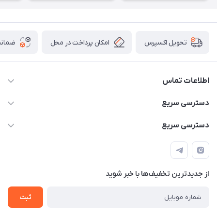
امکان پرداخت در محل
ضمانت
تحویل اکسپرس
اطلاعات تماس
۰۹۳۵۶۰۴۰۳۶۵
دسترسی سریع
اسکیت فلایینگ ایگل
دسترسی سریع
تهران-خیابان ولیعصر (عج)- ضلع شرقی میدان منیریه پلاک ۴
اسکوتر برقی دسته دار
اسکوتر برقی دخترانه
سیمای ورزش
اسکیت دخترانه
اسکیت روسز
از جدید‌ترین تخفیف‌ها با‌ خبر شوید
اسکوتر
ثبت