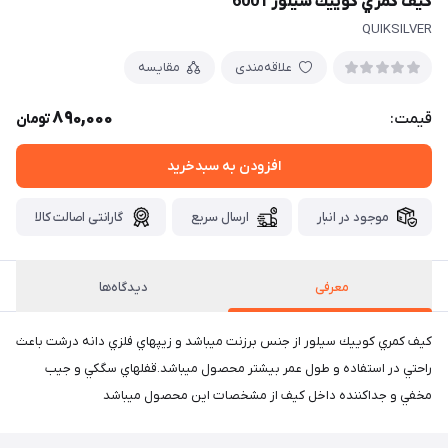
كيف كمري كوييك سيلور 6001
QUIKSILVER
علاقه‌مندی
مقایسه
890,000
قیمت:
تومان
افزودن به سبدخرید
موجود در انبار
ارسال سریع
گارانتی اصالت کالا
معرفی
دیدگاه‌ها
كيف كمري كوييك سيلور از جنس برزنت ميباشد و زيپهاي فلزي دانه درشت باعث
راحتي در استفاده و طول عمر بيشتر محصول ميباشد.قفلهاي سگكي و جيب
مخفي و جداكننده داخل كيف از مشخصات اين محصول ميباشد