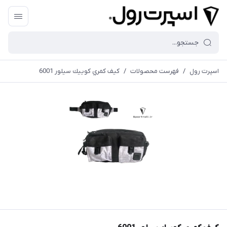
اسپرت رول
/
فهرست محصولات
/
كيف كمري كوييك سيلور 6001