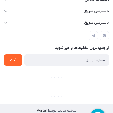
۰۹۳۵۶۰۴۰۳۶۵
دسترسی سریع
اسکیت فلایینگ ایگل
دسترسی سریع
تهران-خیابان ولیعصر (عج)- ضلع شرقی میدان منیریه پلاک ۴
اسکوتر برقی دسته دار
اسکوتر برقی دخترانه
سیمای ورزش
اسکیت دخترانه
اسکیت روسز
از جدید‌ترین تخفیف‌ها با‌ خبر شوید
اسکوتر
ثبت
ساخت سایت توسط
Portal