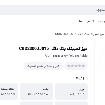
ره ما
تماس با ما
میز کمپینگ بلک داگ | CBD2300JJ015
میز کمپینگ بلک داگ | CBD2300JJ015
Aluminum alloy folding table
ميز و صندلي تاشو كمپينگ
ویژگی‌ها
وزن
ابعاد
ابعاد بسته 
3.7 کیلوگرم
40 * 52 * 92 سانتی متر