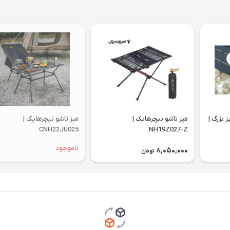
 بزرگ |
میز تاشو نیچرهایک |
میز تاشو نیچرهایک |
CNH22JU025
NH19Z027-Z
ناموجود
8,050,000
تومان