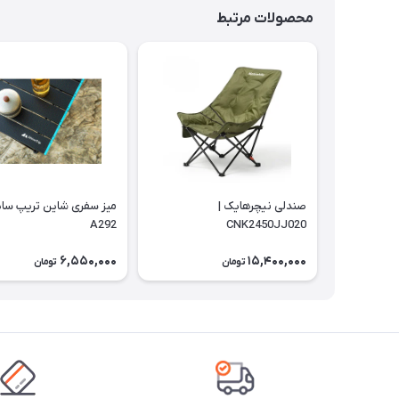
محصولات مرتبط
صندلی نیچرهایک |
میز سفری شاین تریپ سایز
A292
CNK2450JJ020
6,550,000
15,400,000
تومان
تومان