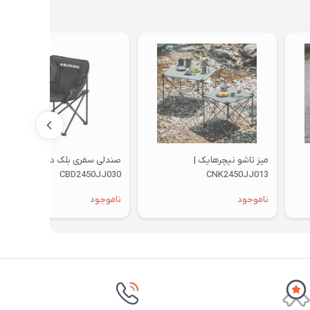
میز تاشو نیچرهایک |
صندلی سفری بلک داگ |
CBD2450JJ030
CNK2450JJ013
ناموجود
ناموجود