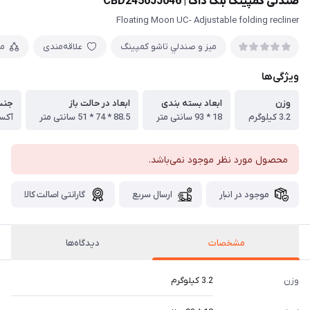
صندلی کمپینگ بلک داگ | CBD2450JJ046
Floating Moon UC- Adjustable folding recliner
ميز و صندلي تاشو كمپينگ
علاقه‌مندی
م
ویژگی‌ها
وزن
ابعاد بسته بندی
ابعاد در حالت باز
جنس
3.2 کیلوگرم
18 * 93 سانتی متر
88.5 * 74 * 51 سانتی متر
آکسفو
محصول مورد نظر موجود نمی‌باشد.
موجود در انبار
ارسال سریع
گارانتی اصالت کالا
مشخصات
دیدگاه‌ها
وزن
3.2 کیلوگرم