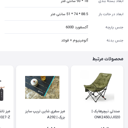
ابعاد بسته بندی
18 * 93 سانتی متر
ابعاد در حالت باز
88.5 * 74 * 51 سانتی متر
جنس پارچه
آکسفورد 600D
جنس بدنه
آلومینیوم + فولاد
محصولات مرتبط
صندلی نیچرهایک |
میز سفری شاین تریپ سایز
میز تاش
CNK2450JJ020
بزرگ | A292
027-Z