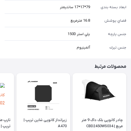
ابعاد بسته بندی
79*17*17 سانتيمتر
فضاي پوشش
16.8 مترمربع
جنس پارچه
پلي استر 150D
جنس تيرك
آلمينيوم
محصولات مرتبط
چادر کانوپی بلک داگ 9 متر
زیرانداز کانوپی شاین تریپ |
تارپ م
مربع | CBD2450WS034
A470
تریپ | A502