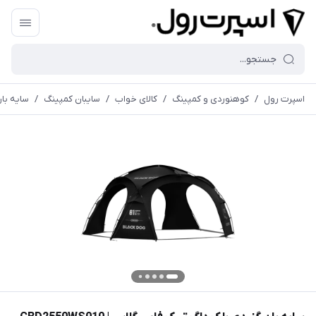
اسپرت رول
/
کوهنوردی و کمپینگ
/
کالای خواب
/
سايبان كمپينگ
/
سایه بان گ