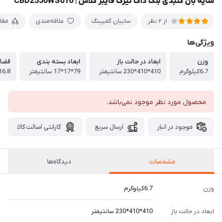
سایه بان گنبدی بلک داگ تیرک فایبر گلاس | CBD2550WS010
سايبان كمپينگ
علاقه‌مندی
مقا
از 2 نظر
ویژگی‌ها
وزن
ابعاد در حالت باز
ابعاد بسته بندی
فضا
6.7كيلوگرم
410*410*230 سانتيمتر
79*17*17 سانتيمتر
16.8 مترمرب
محصول مورد نظر موجود نمی‌باشد.
موجود در انبار
ارسال سریع
گارانتی اصالت کالا
مشخصات
دیدگاه‌ها
وزن
6.7كيلوگرم
ابعاد در حالت باز
410*410*230 سانتيمتر