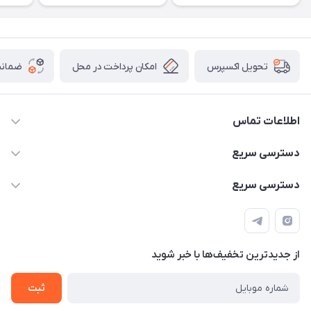
امکان پرداخت در محل
ضمانت
تحویل اکسپرس
اطلاعات تماس
۰۹۳۵۶۰۴۰۳۶۵
دسترسی سریع
اسکیت فلایینگ ایگل
دسترسی سریع
تهران-خیابان ولیعصر (عج)- ضلع شرقی میدان منیریه پلاک ۴
اسکوتر برقی دسته دار
اسکوتر برقی دخترانه
سیمای ورزش
اسکیت دخترانه
اسکیت روسز
از جدید‌ترین تخفیف‌ها با‌ خبر شوید
اسکوتر
ثبت