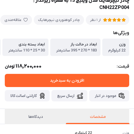
چادر نیچرهایک مدل ویلیج 13 به همراه زیرانداز |
CNH22ZP004
چادر کوهنوردی نیچرهایک
علاقه‌مندی
از 1 نظر
ویژگی‌ها
وزن
ابعاد در حالت باز
ابعاد بسته بندی
22 كيلوگرم
183 * 270 * 395 سانتيمتر
30 * 25 * 110 سانتيمتر
118,200,000
قیمت:
تومان
افزودن به سبدخرید
موجود در انبار
ارسال سریع
گارانتی اصالت کالا
مشخصات
دیدگاه‌ها
وزن
22 كيلوگرم