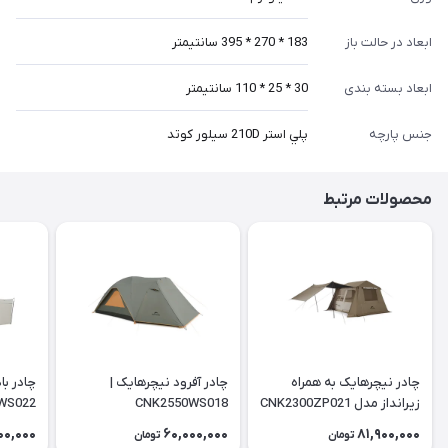
ابعاد در حالت باز
183 * 270 * 395 سانتيمتر
ابعاد بسته بندی
30 * 25 * 110 سانتيمتر
جنس پارچه
پلي استر 210D سيلور كوتد
محصولات مرتبط
چادر نیچرهایک به همراه
چادر آفرود نیچرهایک |
چادر با
زیرانداز مدل CNK2300ZP021
CNK2550WS018
WS022
| Village 6
00,000
60,000,000
81,900,000
تومان
تومان