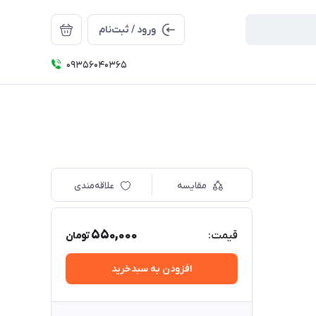
ورود / ثبت‌نام
09356040365
مقایسه
علاقه‌مندی
550,000
قیمت:
تومان
افزودن به سبدخرید