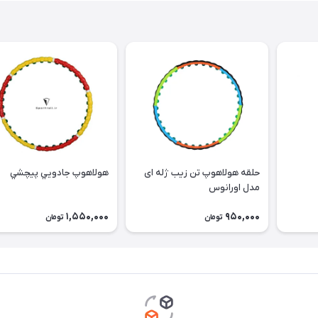
حلقه هولاهوپ تن زیب ژله ای
هولاهوپ جادويي پيچشي
مدل اورانوس
1,550,000
950,000
تومان
تومان