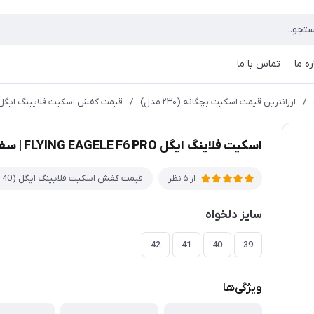
ره ما
تماس با ما
/
ارزانترين قيمت اسكيت بچگانه (۲۳۰ مدل)
/
قيمت کفش اسکیت فلایینگ ایگل (40 مد
اسكيت فلاينگ ايگل FLYING EAGELE F6 PRO | سفيد
قيمت کفش اسکیت فلایینگ ایگل (40 مدل)
از 5 نظر
سایز دلخواه
42
41
40
39
ویژگی‌ها