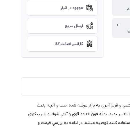
موجود در انبار
وم
ارسال سریع
ا
گارانتی اصالت کالا
يشمي و قرمز آجري به بازار عرضه شده است و آنچه باعث
ارتفاع چرخهاي اسكيت را تغيير بديد. بدنه فوق العاده قوي و آنتي شوك و بلبرينگهاي
يگل F6 PRO به افرادي كه قصد دارن اسكيت حرفه اي استفاده كنند توصيه ميشه. در ادامه به بررسي قيمت و