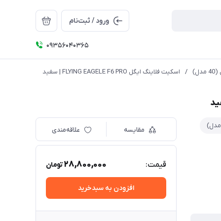
ورود / ثبت‌نام
09356040365
ل)
/
اسكيت فلاينگ ايگل FLYING EAGELE F6 PRO | سفيد
مقایسه
علاقه‌مندی
28,800,000
قیمت:
تومان
افزودن به سبدخرید