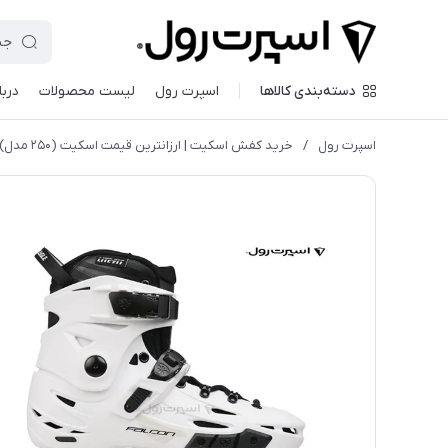
دسته‌بندی کالاها
اسپرت رول
لیست محصولات
دربا
اسپرت رول
/
خريد كفش اسكيت | ارزانترين قيمت اسكيت (۲۵۰ مدل)