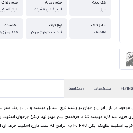
رنگ بدنه
جنس بدنه
جنس تراک
سبز
فایبر گلاس فشرده
آلیاژ آلمینی
سایز تراک
نوع تراک
مشاهده
243MM
فلت با تکنولوژی راکر
همه ویژگی‌ه
مشخصات
دیدگاه‌ها
ي موجود در بازار ايران و جهان در رشته فري استايل ميباشد و در دو رنگ سبز 
بيت سريع اين اسكيت شد مثل اسكيت فلاينگ ايگل F5s داراي فريم سه كاره ميباشد كه با چرخاندن پيچ ميتوانيد 
كروم تنها بخشي از ويژگيهاي اسكيت فلاينگ ايگل فالكون هست. خريد اسكيت فلاينگ ا