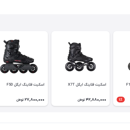
اسكيت فلاينگ ايگل X7T
اسكيت فلاينگ ايگل F5D
27,800,000
42,880,000
1٪
تومان
تومان