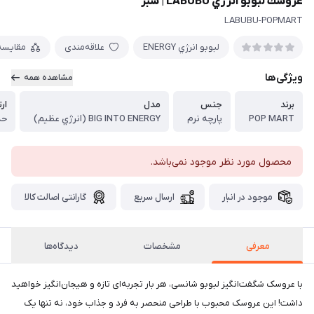
عروسك لبوبو انرژي LABUBU | سبز
LABUBU-POPMART
لبوبو انرژي ENERGY
علاقه‌مندی
مقایسه
ویژگی‌ها
مشاهده همه
برند
جنس
مدل
ار
POP MART
پارچه نرم
BIG INTO ENERGY (انرژي عظيم)
حدود 
محصول مورد نظر موجود نمی‌باشد.
موجود در انبار
ارسال سریع
گارانتی اصالت کالا
معرفی
مشخصات
دیدگاه‌ها
با عروسک شگفت‌انگیز لبوبو شانسی، هر بار تجربه‌ای تازه و هیجان‌انگیز خواهید
داشت! این عروسک محبوب با طراحی منحصر به فرد و جذاب خود، نه تنها یک