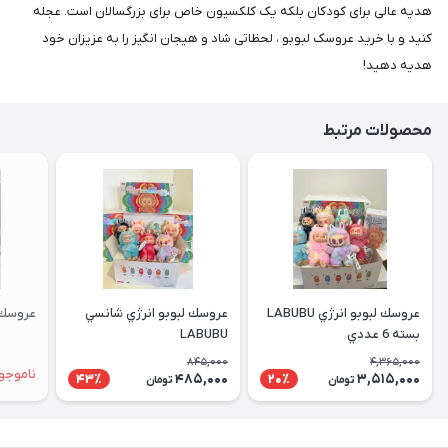
هدیه عالی برای کودکان بلکه یک کلکسیون خاص برای بزرگسالان است. عجله
کنید و با خرید عروسک لبوبو ، لحظاتی شاد و هيجان انگيز را به عزیزان خود
هدیه دهید!
محصولات مرتبط
عروسك لبوبو انرژي LABUBU
عروسك لبوبو انرژي شانسي
عروسك 
بسته 6 عددي
LABUBU
845,000
4,365,000
ناموجو
485,000
3,515,000
43٪
20٪
تومان
تومان