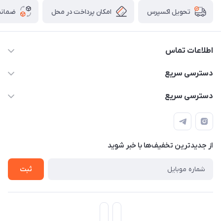
امکان پرداخت در محل
ضمانت
تحویل اکسپرس
اطلاعات تماس
۰۹۳۵۶۰۴۰۳۶۵
دسترسی سریع
اسکیت فلایینگ ایگل
دسترسی سریع
تهران-خیابان ولیعصر (عج)- ضلع شرقی میدان منیریه پلاک ۴
اسکوتر برقی دسته دار
اسکوتر برقی دخترانه
سیمای ورزش
اسکیت دخترانه
اسکیت روسز
از جدید‌ترین تخفیف‌ها با‌ خبر شوید
اسکوتر
ثبت