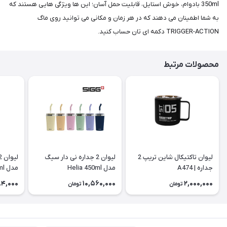
350ml بادوام، خوش استایل، قابلیت حمل آسان؛ این ها ویژگی هایی هستند که
به شما اطمینان می دهند که در هر زمان و مکانی می توانید روی ماگ
TRIGGER-ACTION دکمه ای تان حساب کنید.
محصولات مرتبط
لیوان تاکتیکال شاین تریپ 2
لیوان 2 جداره نی دار سیگ
جداره | A474
مدل Helia 450ml
مدل Helia 600ml
84,000
10,560,000
2,000,000
تومان
تومان