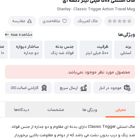
ماگ استنلی ۵۰۰ میلی لیتر دکمه ای
Stanley - Classic Trigger Action Travel Mug
ماگ کمپینگ
علاقه‌مندی
مقایسه
ویژگی‌ها
مشاهده همه
برند
ظرفیت
جنس بدنه
ساختار دیواره
مدت
استنلی
۵۰۰ میلی لیتر
فولاد ضد زنگ
دو جداره
۱۰ ساعت
محصول مورد نظر موجود نمی‌باشد.
موجود در انبار
ارسال سریع
گارانتی اصالت کالا
معرفی
ویژگی ها
مشخصات
دیدگاه‌ها
ماگ استنلی Classic Trigger دارای بدنه ای مقاوم و دو جداره از جنس فولاد
ضد زنگ و درب بدون نشت می باشد که از دوام و مقاومت بالایی برخوردار