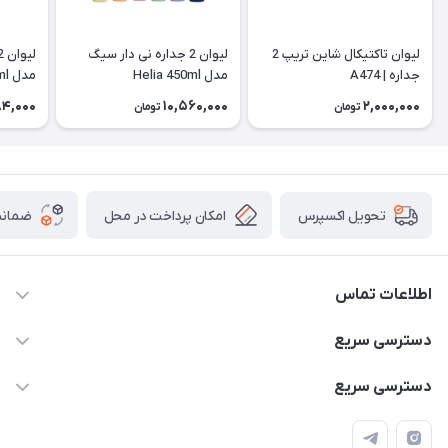
لیوان تاکتیکال شاین تریپ 2
لیوان 2 جداره نی دار سیگ
جداره | A474
مدل Helia 450ml
مدل Helia 600ml
84,000
10,560,000
2,000,000
تومان
تومان
امکان پرداخت در محل
ضمانت
تحویل اکسپرس
اطلاعات تماس
۰۹۳۵۶۰۴۰۳۶۵
دسترسی سریع
اسکیت فلایینگ ایگل
دسترسی سریع
تهران-خیابان ولیعصر (عج)- ضلع شرقی میدان منیریه پلاک ۴
اسکوتر برقی دسته دار
اسکوتر برقی دخترانه
سیمای ورزش