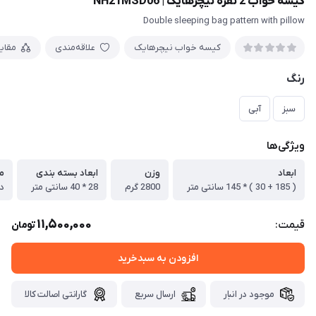
کیسه خواب 2 نفره نیچرهایک | NH21MSD06
Double sleeping bag pattern with pillow
کیسه خواب نیچرهایک
علاقه‌مندی
مقای
رنگ
سبز
آبی
ویژگی‌ها
ابعاد
وزن
ابعاد بسته بندی
م
( 185 + 30 ) * 145 سانتی متر
2800 گرم
28 * 40 سانتی متر
11,500,000
قیمت:
تومان
افزودن به سبدخرید
موجود در انبار
ارسال سریع
گارانتی اصالت کالا