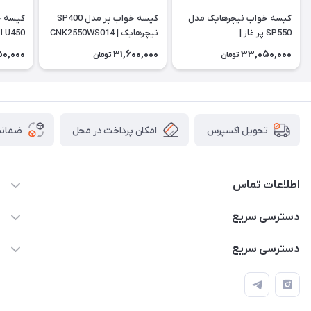
کیسه خواب نیچرهایک مدل
کیسه خواب پر مدل SP400
کیسه خ
SP550 پر غاز |
نیچرهایک | CNK2550WS014
450
WS028
CNK2550WS014
50,000
31,600,000
33,050,000
تومان
تومان
امکان پرداخت در محل
ضمانت
تحویل اکسپرس
اطلاعات تماس
۰۹۳۵۶۰۴۰۳۶۵
دسترسی سریع
اسکیت فلایینگ ایگل
دسترسی سریع
تهران-خیابان ولیعصر (عج)- ضلع شرقی میدان منیریه پلاک ۴
اسکوتر برقی دسته دار
اسکوتر برقی دخترانه
سیمای ورزش
اسکیت دخترانه
اسکیت روسز