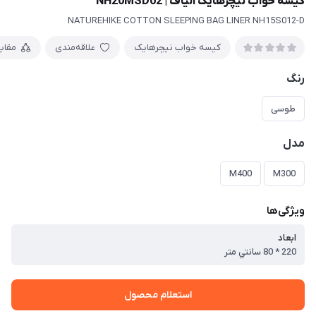
کیسه خواب نیچرهایک الیاف | NH20MSD02
NATUREHIKE COTTON SLEEPING BAG LINER NH15S012-D
کیسه خواب نیچرهایک
علاقه‌مندی
مقای
رنگ
طوسی
مدل
M400
M300
ویژگی‌ها
ابعاد
220 * 80 سانتي متر
استعلام محصول