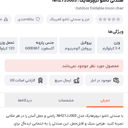
صندلی تاشو نیچرهایک | NH21JJ003
Outdoor foldable moon chair
ميز و صندلي تاشو كمپينگ
علاقه‌مندی
م
ویژگی‌ها
وزن
پروفیل
جنس پارچه
تحمل وزن
3.4 کیلوگرم
پروفیل آلومینیوم
آکسفورد 600D86T
120 کیلوگرم
محصول مورد نظر موجود نمی‌باشد.
موجود در انبار
ارسال سریع
گارانتی اصالت کالا
معرفی
مشخصات
دیدگاه‌ها
با صندلی تاشو نیچرهایک مدل NH21JJ003، راحتی و حمل آسان را در هر مکانی
تجربه کنید. طراحی سبک و قابل‌حمل، این صندلی را به انتخابی ایده‌آل برای