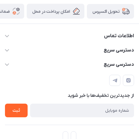
امکان پرداخت در محل
ضمانت
تحویل اکسپرس
اطلاعات تماس
۰۹۳۵۶۰۴۰۳۶۵
دسترسی سریع
اسکیت فلایینگ ایگل
دسترسی سریع
تهران-خیابان ولیعصر (عج)- ضلع شرقی میدان منیریه پلاک ۴
اسکوتر برقی دسته دار
اسکوتر برقی دخترانه
سیمای ورزش
اسکیت دخترانه
اسکیت روسز
از جدید‌ترین تخفیف‌ها با‌ خبر شوید
اسکوتر
ثبت