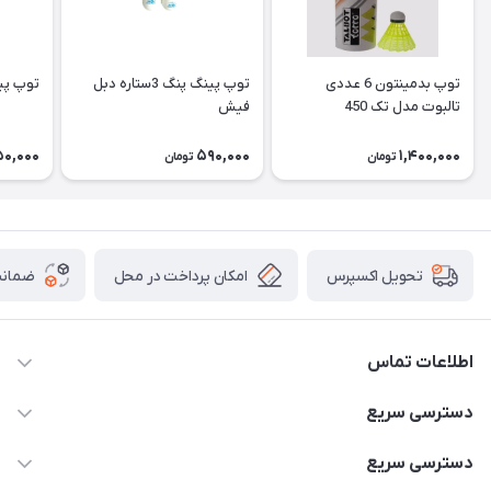
توپ بدمینتون 6 عددی
توپ پینگ پنگ 3ستاره دبل
توپ پینگ پ
تالبوت مدل تک 450
فيش
0,000
590,000
1,400,000
تومان
تومان
امکان پرداخت در محل
ضمانت
تحویل اکسپرس
اطلاعات تماس
۰۹۳۵۶۰۴۰۳۶۵
دسترسی سریع
اسکیت فلایینگ ایگل
دسترسی سریع
تهران-خیابان ولیعصر (عج)- ضلع شرقی میدان منیریه پلاک ۴