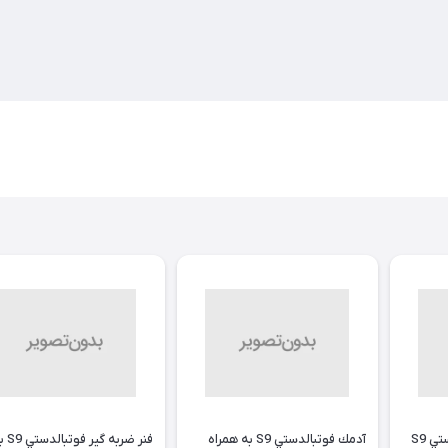
ي S9
آدمك فوتبالدستي S9 به همراه
فنر ضربه گير ف