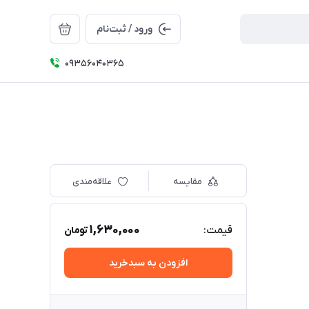
ورود / ثبت‌نام
09356040365
مقایسه
علاقه‌مندی
1,630,000
قیمت:
تومان
افزودن به سبدخرید