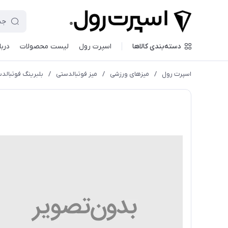
دسته‌بندی کالاها
اسپرت رول
لیست محصولات
دربا
اسپرت رول
/
میزهای ورزشی
/
میز فوتبالدستی
/
بلبرينگ فوتبالدستي S9 به همراه پول