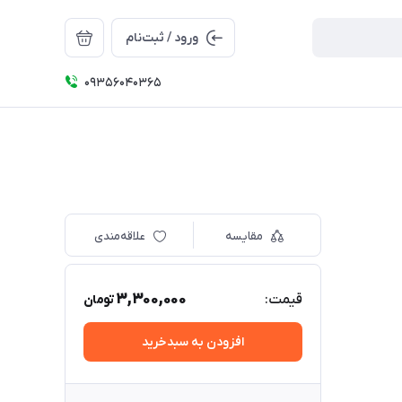
ورود / ثبت‌نام
09356040365
مقایسه
علاقه‌مندی
3,300,000
قیمت:
تومان
افزودن به سبدخرید