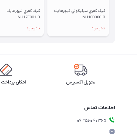
كيف كمري سيليكوني نيچرهايك
كيف كمري نيچرهايك
NH17E001-B
NH18B300-B
ناموجود
ناموجود
تحویل اکسپرس
امکان پرداخت 
اطلاعات تماس
۰۹۳۵۶۰۴۰۳۶۵