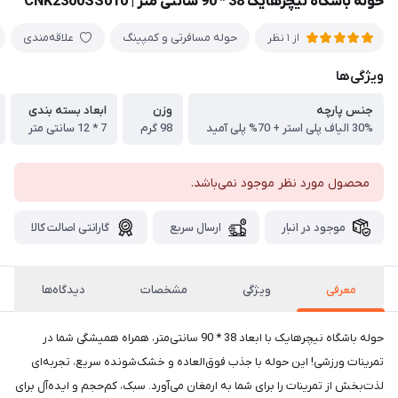
حوله باشگاه نیچرهایک 38 * 90 سانتی متر | CNK2300SS010
حوله مسافرتی و کمپینگ
علاقه‌مندی
از 1 نظر
ویژگی‌ها
جنس پارچه
وزن
ابعاد بسته بندی
30% الیاف پلی استر + 70% پلی آمید
98 گرم
7 * 12 سانتی متر
محصول مورد نظر موجود نمی‌باشد.
موجود در انبار
ارسال سریع
گارانتی اصالت کالا
معرفی
ویژگی
مشخصات
دیدگاه‌ها
حوله باشگاه نیچرهایک با ابعاد 38 * 90 سانتی‌متر، همراه همیشگی شما در
تمرینات ورزشی! این حوله با جذب فوق‌العاده و خشک‌شونده سریع، تجربه‌ای
لذت‌بخش از تمرینات را برای شما به ارمغان می‌آورد. سبک، کم‌حجم و ایده‌آل برای