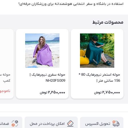
استفاده در باشگاه و سفر. انتخابی هوشمندانه برای ورزشکاران حرفه‌ای!
محصولات مرتبط
حوله استخر نیچرهایک 80 *
حوله سفری نیچرهایک |
حوله س
156 سانتی متر |
NH20FS009
کمپ
CNK2300SS010
ناموجو
2,250,000
2,750,000
تومان
تومان
امکان پرداخت در محل
ضمانت
تحویل اکسپرس