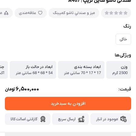
صندلی تاشو شاین تریپ | A467
ميز و صندلي تاشو كمپينگ
علاقه‌مندی
م
رنگ
خاکی
ویژگی‌ها
وزن
ابعاد بسته بندی
ابعاد در حالت باز
جن
2500 گرم
17 * 17 * 70 سانتی متر
54 * 68 * 68 سانتی متر
آکسف
6,500,000
قیمت:
تومان
افزودن به سبدخرید
موجود در انبار
ارسال سریع
گارانتی اصالت کالا