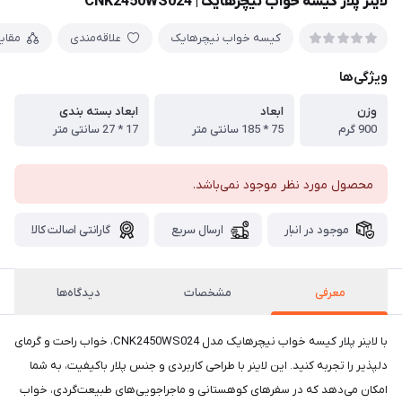
لاینر پلار کیسه خواب نیچرهایک | CNK2450WS024
کیسه خواب نیچرهایک
علاقه‌مندی
مقای
ویژگی‌ها
وزن
ابعاد
ابعاد بسته بندی
900 گرم
75 * 185 سانتی متر
17 * 27 سانتی متر
محصول مورد نظر موجود نمی‌باشد.
موجود در انبار
ارسال سریع
گارانتی اصالت کالا
معرفی
مشخصات
دیدگاه‌ها
با لاینر پلار کیسه خواب نیچرهایک مدل CNK2450WS024، خواب راحت و گرمای
دلپذیر را تجربه کنید. این لاینر با طراحی کاربردی و جنس پلار باکیفیت، به شما
امکان می‌دهد که در سفرهای کوهستانی و ماجراجویی‌های طبیعت‌گردی، خواب