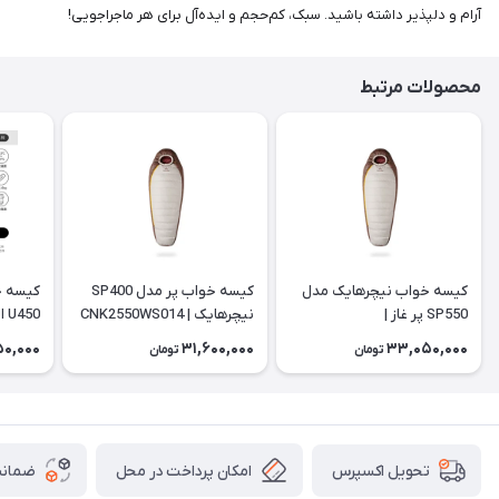
آرام و دلپذیر داشته باشید. سبک، کم‌حجم و ایده‌آل برای هر ماجراجویی!
محصولات مرتبط
کیسه خواب نیچرهایک مدل
کیسه خواب پر مدل SP400
کیسه خ
SP550 پر غاز |
نیچرهایک | CNK2550WS014
450
WS028
CNK2550WS014
50,000
31,600,000
33,050,000
تومان
تومان
امکان پرداخت در محل
ضمانت
تحویل اکسپرس