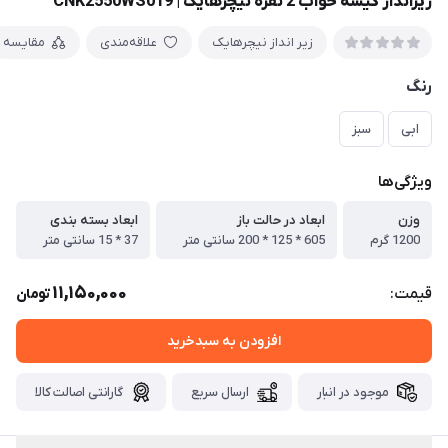
زیرانداز کیسه خواب 2 نفره نیچرهایک | CNK2550WS019
زير انداز نیچرهایک
علاقه‌مندی
مقایسه
رنگ
ابی
سبز
ویژگی‌ها
وزن
ابعاد در حالت باز
ابعاد بسته بندی
1200 گرم
605 * 125 * 200 سانتی متر
37 * 15 سانتی متر
11,150,000
قیمت:
تومان
افزودن به سبدخرید
موجود در انبار
ارسال سریع
گارانتی اصالت کالا