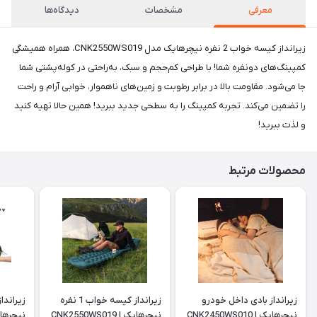
معرفی
مشخصات
دیدگاه‌ها
زیرانداز کیسه خواب 2 نفره نیچرهایک مدل CNK2550WS019، همراه همیشگی
کمپینگ‌های دونفره شما! با طراحی کم‌حجم و سبک، به‌راحتی در کوله‌پشتی شما
جا می‌شود. مقاومت بالا در برابر رطوبت و زمین‌های ناهموار، خوابی آرام و راحت
را تضمین می‌کند. تجربه کمپینگ را به سطحی جدید ببرید! همین حالا تهیه کنید
و لذت ببرید!
محصولات مرتبط
زیرانداز بادی داخل خودرو
زیرانداز کیسه خواب 1 نفره
زیراندا
نیچرهایک | CNK2450WS010
نیچرهایک | CNK2550WS019
نیچرهای