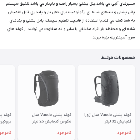
مسيرهاي آلپي مي باشد.پنل پشتي بسيار راحت و پايدار مي باشد.تلفيق سيستم
پانل پشتي و بندهاي شانه اي ارگونوميك براي حمل بار و پايداري قابل اطمينان
به شما كمك مي كند.با استفاده از قابليت تنظيم سيستم پانل پشتي و بندهاي
شانه اي و محفظه بار،افراد مختلفي با سايز و قد متفاوت مي توانند از كوله هاي
سري آسيمتريك بهره ببرند.
محصولات مرتبط
کوله پشتی Vaude مدل ژورا
کوله پشتی Vaude مدل
گنجایش 32 لیتر
مگوس گنجایش 26 لیتر
پروكيون 
ناموجود
ناموجود
ناموجو