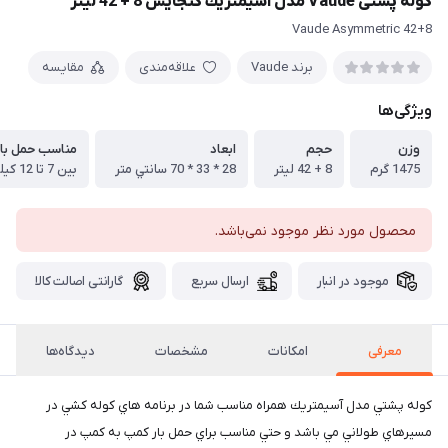
کوله پشتی Vaude مدل آسيمتريك گنجایش 8 + 42 لیتر
Vaude Asymmetric 42+8
برند Vaude
علاقه‌مندی
مقایسه
ویژگی‌ها
وزن
حجم
ابعاد
مناسب حمل بار
1475 گرم
8 + 42 لیتر
28 * 33 * 70 سانتي متر
بين 7 تا 12 كيلو گرم
محصول مورد نظر موجود نمی‌باشد.
موجود در انبار
ارسال سریع
گارانتی اصالت کالا
معرفی
امكانات
مشخصات
دیدگاه‌ها
كوله پشتي مدل آسيمتريك همراه مناسب شما در برنامه هاي كوله كشي در
مسيرهاي طولاني مي باشد و حتي مناسب براي حمل بار كمپ به كمپ در