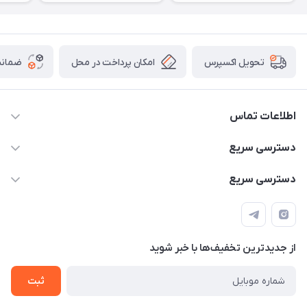
امکان پرداخت در محل
ضمانت
تحویل اکسپرس
اطلاعات تماس
۰۹۳۵۶۰۴۰۳۶۵
دسترسی سریع
اسکیت فلایینگ ایگل
دسترسی سریع
تهران-خیابان ولیعصر (عج)- ضلع شرقی میدان منیریه پلاک ۴
اسکوتر برقی دسته دار
اسکوتر برقی دخترانه
سیمای ورزش
اسکیت دخترانه
اسکیت روسز
از جدید‌ترین تخفیف‌ها با‌ خبر شوید
اسکوتر
ثبت