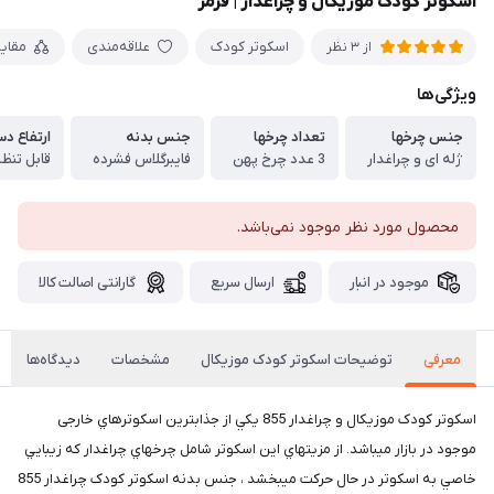
اسكوتر کودک موزیکال و چراغدار | قرمز
اسكوتر کودک
علاقه‌مندی
مقای
از 3 نظر
ویژگی‌ها
جنس چرخها
تعداد چرخها
جنس بدنه
ارتفاع د
ژله ای و چراغدار
3 عدد چرخ پهن
فایبرگلاس فشرده
قابل تنظیم د
محصول مورد نظر موجود نمی‌باشد.
موجود در انبار
ارسال سریع
گارانتی اصالت کالا
معرفی
توضیحات اسکوتر کودک موزیکال
مشخصات
دیدگاه‌ها
اسكوتر کودک موزیکال و چراغدار 855 يكي از جذابترین اسكوترهاي خارجی
موجود در بازار ميباشد. از مزيتهاي اين اسكوتر شامل چرخهاي چراغدار كه زيبايي
خاصي به اسكوتر در حال حركت ميبخشد ، جنس بدنه اسكوتر کودک چراغدار 855