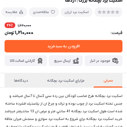
اسكيت برد بچگانه بزرگ | اژدها
اسکیت برد ارزان
علاقه‌مندی
مقایسه
26٪
1,620,000
1,210,000
قیمت:
تومان
افزودن به سبدخرید
موجود در انبار
ارسال سریع
گارانتی اصالت کالا
معرفی
مزاياي اسكيت برد بچگانه
دیدگاه‌ها
اسكيت برد بچگانه طرح مناسب كودكان بين رده سني 2سال تا 7سال ميباشد و
جنس تخته اسكيت برد از چوب بوده و تراك و چرخ ان از پلاستيك فشرده ساخته
شده است.طول اسكيت برد بچگانه 41 سانتي متر و عرض ان 13 سانتيمتر ميباشد
خريد اسكيت برد بچگانه براي شروع به اسكيت برد سواري و سنجش ميزان علاقه
مندي كودك به اسكيت برد را ميتوان فهميد.قيمت اسكيت بردكودك با توجه به