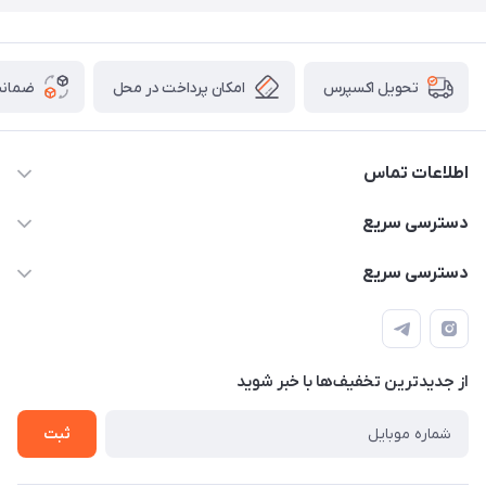
امکان پرداخت در محل
ضمانت
تحویل اکسپرس
اطلاعات تماس
۰۹۳۵۶۰۴۰۳۶۵
دسترسی سریع
اسکیت فلایینگ ایگل
دسترسی سریع
تهران-خیابان ولیعصر (عج)- ضلع شرقی میدان منیریه پلاک ۴
اسکوتر برقی دسته دار
اسکوتر برقی دخترانه
سیمای ورزش
اسکیت دخترانه
اسکیت روسز
از جدید‌ترین تخفیف‌ها با‌ خبر شوید
اسکوتر
ثبت