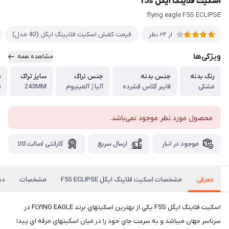
اسكيت فلاينگ ايگل f5s
flying eagle F5S ECLIPSE
قيمت کفش اسکیت فلایینگ ایگل (40 مدل)
از 24 نظر
ویژگی‌ها
مشاهده همه
رنگ بدنه
جنس بدنه
جنس تراک
سایز تراک
ن
مشکی
فایبر گلاس فشرده
آلیاژ آلمینیوم
243MM
ف
محصول مورد نظر موجود نمی‌باشد.
موجود در انبار
ارسال سریع
گارانتی اصالت کالا
معرفی
مشخصات اسكيت فلاينگ ايگل F5S ECLIPSE
مشخصات
دی
اسكيت فلاينگ ايگل F5S يكي از بهترين اسكيتهاي برند FLYING EAGLE در
سرتاسر جهان ميباشد و به سرعت جاي خود را در ميان اسكيتهاي حرفه اي پيدا