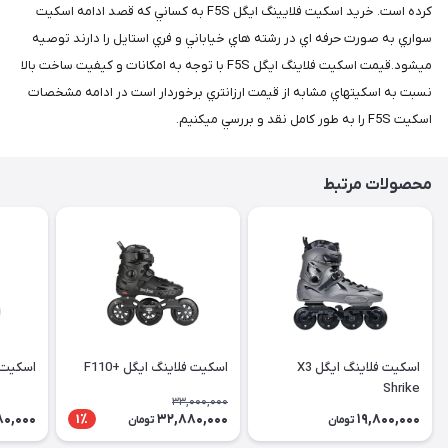
كرده است. خريد اسكيت فلايينگ ايگل F5S به كساني كه قصد ادامه اسكيت
سواري به صورت حرفه اي در رشته هاي خياباني و فري استايل را دارند توصيه
ميشود.قيمت اسكيت فلاينگ ايگل F5S با توجه به امكانات و كيفيت ساخت بالا
نسبت به اسكيتهاي مشابه از قيمت ارزانتري برخوردار است در ادامه مشخصات
اسكيت F5S را به طور كامل نقد و بررسي ميكنيم.
محصولات مرتبط
اسكيت فلاينگ ايگل X3
اسكيت فلاينگ ايگل +F110
اسكيت ف
Shrike
33,000,000
80,000
32,880,000
19,800,000
1٪
تومان
تومان