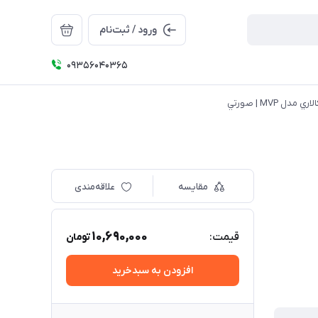
ورود / ثبت‌نام
09356040365
ل MVP | صورتي
مقایسه
علاقه‌مندی
10,690,000
قیمت:
تومان
افزودن به سبدخرید