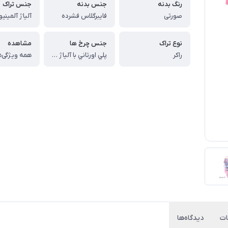
رنگ بدنه
جنس بدنه
جنس تراک
صورتی
فايبرگلاس فشرده
نوع تراک
جنس چرخ ها
مشاهده
راکر
پلي اورتاني با آلياژ 83
همه ویژگی‌ه
ت
دیدگاه‌ها