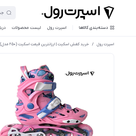
دسته‌بندی کالاها
اسپرت رول
لیست محصولات
دربا
اسپرت رول
/
خريد كفش اسكيت | ارزانترين قيمت اسكيت (۲۵۰ مدل)