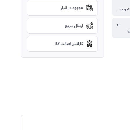
موجود در انبار
آلياژ آلمينيوم و تيتانيوم
ارسال سریع
ا
گارانتی اصالت کالا