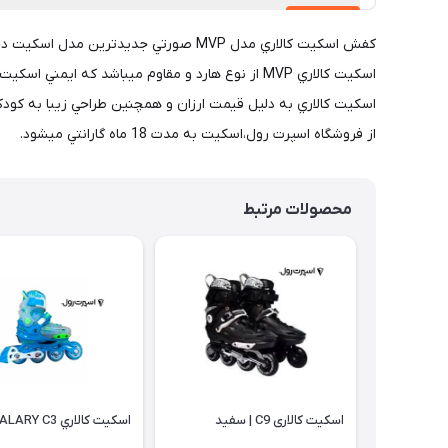
كفش اسكيت كالاري مدل MVP صورتي جديدت
اسكيت كالاري به دليل قيمت ارزان و همچنين طراحي زيبا به كودك
از فروشگاه اسپرت رول،اسكيت به مدت 18 ماه گارانتي ميشود.
محصولات مرتبط
اسکیت کالاری C9 | سفيد
اسكيت كالاري CALARY C3 | آبي