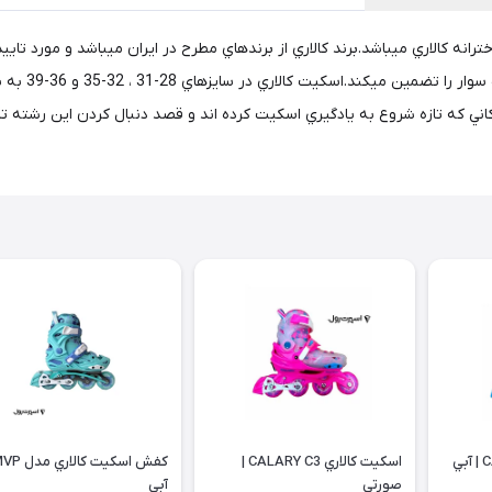
رين مدل اسكيت دخترانه كالاري ميباشد.برند كالاري از برندهاي مطرح در ايران ميباشد و 
اني كه تازه شروع به يادگيري اسكيت كرده اند و قصد دنبال كردن اين رشته تا
اسكيت كالاري CALARY C3 |
صورتي
آبي