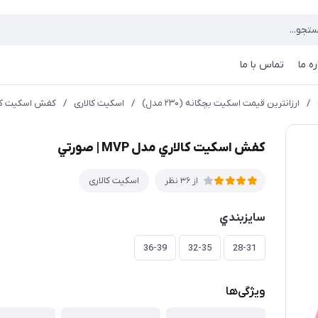
ره ما
تماس با ما
/
ارزانترين قيمت اسكيت بچگانه (۲۳۰ مدل)
/
اسکیت کالاری
/
كفش اسكيت كالاري مد
كفش اسكيت كالاري مدل MVP | صورتي
اسکیت کالاری
از 36 نظر
سايزبندي
36-39
32-35
28-31
ویژگی‌ها