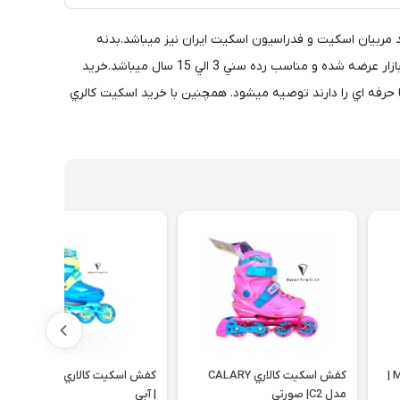
مورد تاييد مربيان اسكيت و فدراسيون اسكيت ايران نيز ميباشد.بدنه
اسكيت كالاري MVP از نوع هارد و مقاوم ميباشد كه ايمني اسكيت سوار را تضمين ميكند.اسكيت كالاري در سايزهاي 28-31 ، 32-35 و 36-39 به بازار عرضه شده و مناسب رده سني 3 الي 15 سال ميباشد.خريد
 حرفه اي را دارند توصيه ميشود. همچنين با خريد اسكيت كالري
كفش اسكيت كالاري مدل MVP |
کفش اسكيت كالاري CALARY
کفش اسكيت كالاري CALARY C2
مدل C2| صورتی
| آبی