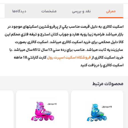
معرفی
نقد و بررسی
مشخصات
دیدگاه‌ها
اسكيت کالاری به دلیل قیمت مناسب يكي از پرفروشترین اسكيتهای موجود در
بازار ميباشد طراحیه زیبا رويه هارد و جوراب كتان استرج و تيغه فلزي محكم اين
كالا دليل محکمی برای خرید اسكيت کالاری ميباشد. اسكيت کالاری بصورت
سايزبندیه ثابت ميباشد. مناسب براي رده سني 13سال تا 65سال ميباشد .با
خريد اسكيت کالاری از
فروشگاه اسكيت اسپرت رول
كارت گارانتي 18 ماهه
اسكيت كالاري را دريافت كنيد
محصولات مرتبط