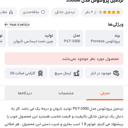
تردمیل پروتئوس مدل 3500M
تردمیل خانگی
علاقه‌مندی
مقای
از 4 نظر
ویژگی‌ها
مشاهده همه
برند
مدل
تولید
نو
پروتئوس Proteus
PST-3500
چین تحت لیسانس تایوان
خا
محصول مورد نظر موجود نمی‌باشد.
موجود در انبار
ارسال سریع
گارانتی اصالت کالا
معرفی
مشخصات
دیدگاه‌ها
تردمیل پروتئوس مدل PST-3500 تولید تایوان و درجه یک می باشد. اگر به
دنبال یک تردمیل خانگی باکیفیت و قیمت مناسب هستید این محصول خوب را
پیشنهاد می کنیم. موتور 1.8 اسب بخاری و شیب دستی این محصول ، هر امکانی