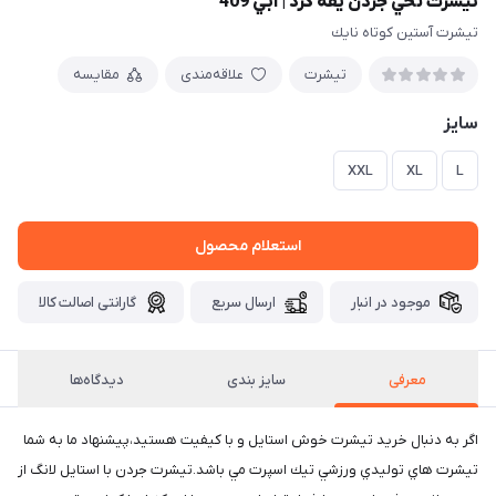
تيشرت نخي جردن يقه گرد | آبي 409
تيشرت آستين كوتاه نايك
تیشرت
علاقه‌مندی
مقایسه
سايز
XXL
XL
L
استعلام محصول
موجود در انبار
ارسال سریع
گارانتی اصالت کالا
معرفی
سایز بندی
دیدگاه‌ها
اگر به دنبال خريد تيشرت خوش استايل و با كيفيت هستيد،پيشنهاد ما به شما
تيشرت هاي توليدي ورزشي تيك اسپرت مي باشد.تيشرت جردن با استايل لانگ از