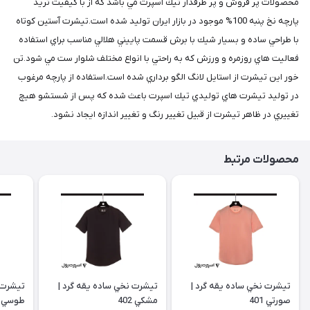
محصولات پر فروش و پر طرفدار تيك اسپرت مي باشد كه از با كيفيت تريد
پارچه نخ پنبه 100% موجود در بازار ايران توليد شده است.تيشرت آستين كوتاه
با طراحي ساده و بسيار شيك با برش قسمت پاييني هلالي مناسب براي استفاده
فعاليت هاي روزمره و ورزش كه به راحتي با انواع مختلف شلوار ست مي شود.تن
خور اين تيشرت از استايل لانگ الگو برداري شده است.استفاده از پارچه مرغوب
در توليد تيشرت هاي توليدي تيك اسپرت باعث شده كه پس از شستشو هيچ
تغييري در ظاهر تيشرت از قبيل تغيير رنگ و تغيير اندازه ايجاد نشود.
محصولات مرتبط
تيشرت نخي ساده يقه گرد |
تيشرت نخي ساده يقه گرد |
تيشرت 
صورتي 401
مشكي 402
طوسي 403