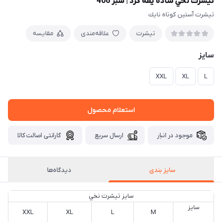
تيشرت نخي ساده يقه گرد | سبز 406
تيشرت آستين كوتاه نايك
تیشرت
علاقه‌مندی
مقایسه
سايز
XXL
XL
L
استعلام محصول
موجود در انبار
ارسال سریع
گارانتی اصالت کالا
سایز بندی
دیدگاه‌ها
سايز تيشرت نخي
سايز
XXL
XL
L
M