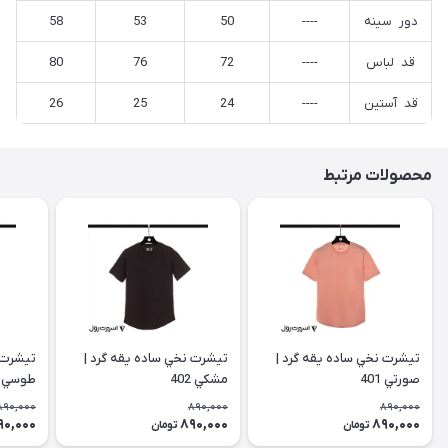
دور سينه
----
50
53
58
قد لباس
----
72
76
80
قد آستين
----
24
25
26
محصولات مرتبط
تيشرت نخي ساده يقه گرد |
تيشرت نخي ساده يقه گرد |
تيشرت 
صورتي 401
مشكي 402
طوسي 403
890,000
890,000
890,000
90,000
890,000
890,000
تومان
تومان