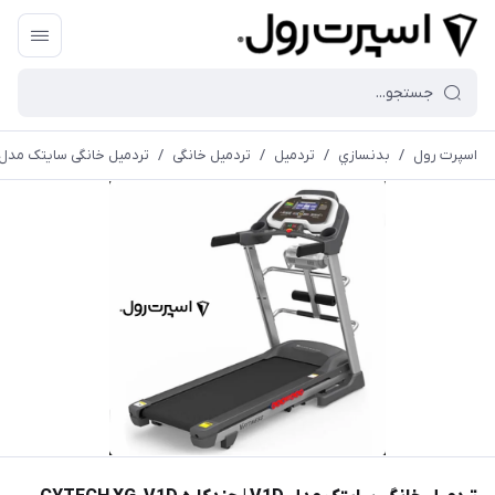
اسپرت رول
/
بدنسازي
/
تردميل
/
تردمیل خانگی
/
تردمیل خانگی سایتک مدل V1D | چندکاره YTECH XG-V1D