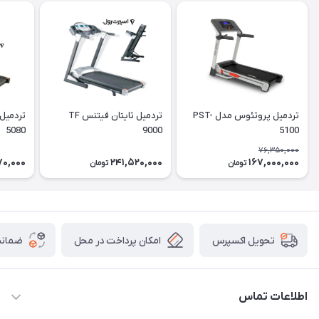
تردمیل پروتئوس مدل PST-
تردمیل تایتان فیتنس TF
5080
9000
5100
76,350,000
70,000
241,520,000
167,000,000
تومان
تومان
امکان پرداخت در محل
ضمانت
تحویل اکسپرس
اطلاعات تماس