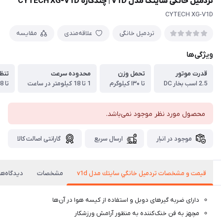
تردمیل خانگی سایتک مدل V1D | چندکاره CYTECH XG-V1D
CYTECH XG-V1D
تردمیل خانگی
علاقه‌مندی
مقایسه
ویژگی‌ها
قدرت موتور
تحمل وزن
محدوده سرعت
تنظ
2.5 اسب بخار DC
تا ۱۳۰ کیلوگرم
1 تا 18 کیلومتر در ساعت
تا 18 درجه برقی
محصول مورد نظر موجود نمی‌باشد.
موجود در انبار
ارسال سریع
گارانتی اصالت کالا
قيمت و مشخصات تردميل خانگي سايتك مدل v1d
مشخصات
دیدگاه‌ها
دارای ضربه گیرهای دوبل و استفاده از کیسه هوا در آن‌ها
مچهز به فن خنک‌کننده به منظور آرامش ورزشکار