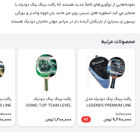
نمونه‌هایی از نوآوری‌های کاملاً جدید هستند که راكت پينگ پنگ دونيك را
متمايز مي كند.اسطوره های تنیس روی میز مانند یان-اووه والدنر و یورگن
پرسون و بسیاری از بازیکنان آینده دار در سراسر جهان حامیان دونیک هستند.
محصولات مرتبط
راكت پينگ پنگ دونيك مدل
راکت پینگ پنگ دونیک
DONIC TOP TEAM LEVEL
LEGENDS PREMIUM LINE
PLATINUM به همراه کیف
400
توپ
,950,000
10,200,000
50,000
1,200,000
9,680,000
6٪
تومان
تومان