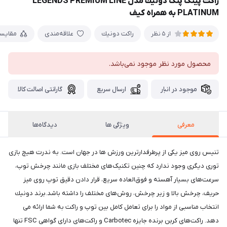
راكت پينگ پنگ دونيك مدل LEGENDS PREMIUM LINE
PLATINUM به همراه کیف
راكت دونيك
علاقه‌مندی
مقایس
از 5 نظر
محصول مورد نظر موجود نمی‌باشد.
موجود در انبار
ارسال سریع
گارانتی اصالت کالا
معرفی
ویژگی ها
دیدگاه‌ها
تنیس روی میز یکی از پرطرفدارترین ورزش ها در جهان است. به ندرت هیچ بازی
توری دیگری وجود ندارد که چنین تکنیک‌های مختلف بازی مانند چرخش توپ،
سرعت‌های بسیار آهسته و فوق‌العاده سریع، قرار دادن دقیق توپ روی میز
حریف، چرخش بالا و زیر چرخش، روش‌های مختلف را داشته باشد.برند دونيك
انتخاب مناسبی از مواد را برای تعامل کامل بین توپ و راکت به شما ارائه می
دهد. راکت‌های کربن برنده جایزه Carbotec و راکت‌های دارای گواهی FSC تنها