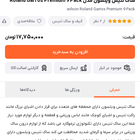
ساک تنیس ویلسون مدل Roland Garros Premium 9 Pack
wilson Roland Garros Premium 9 Pack
کیف و ساک تنیس
علاقه‌مندی
از 2 نظر
17,750,000
قیمت:
تومان
افزودن به سبدخرید
موجود در انبار
ارسال سریع
گارانتی اصالت کالا
معرفی
ویژگی ها
دیدگاه‌ها
ساک تنیس ویلسون دارای محفظه های متعدد برای قرار دادن اشیای بزرگ مانند
راکت تنیس و اشیای کوچک مانند لباس ورزشی و قمقمه و دیگر لوازم مورد نیاز
شما.این ساک تنیس دارای تکنولوژی ترموگارد می باشد که از لوازم درون ساک
ورزشی در برابر سرما و گرمای شدید محافظت می کند.ساک تنیس ویلسون دارای