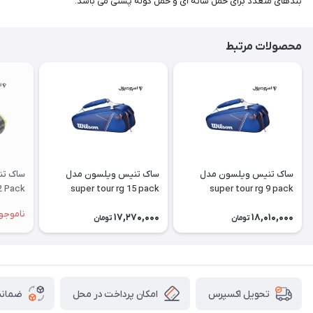
بندهای متعدد برای حمل شانه ای و حمل کوله پشتی می باشد.
محصولات مرتبط
ساک تنیس ویلسون مدل
ساک تنیس ویلسون مدل
ساک تن
2 Pack
super tour rg 15 pack
super tour rg 9 pack
g 2023
ناموجو
17,270,000
18,010,000
تومان
تومان
امکان پرداخت در محل
ضمانت
تحویل اکسپرس