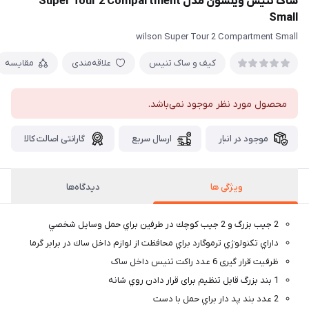
ساک تنیس ویلسون مدل Super Tour 2 Compartment
Small
wilson Super Tour 2 Compartment Small
کیف و ساک تنیس
علاقه‌مندی
مقایسه
محصول مورد نظر موجود نمی‌باشد.
موجود در انبار
ارسال سریع
گارانتی اصالت کالا
ویژگی ها
دیدگاه‌ها
2 جيب بزرگ و 2 جيب كوچك در طرفين براي حمل وسايل شخصي
داراي تكنولوژي ترموگارد براي محافظت از لوازم داخل ساك در برابر گرما
ظرفیت قرار گیری 6 عدد راکت تنیس داخل ساک
1 بند بزرگ قابل تنظيم برای قرار دادن روي شانه
2 عدد بند پد دار براي حمل با دست