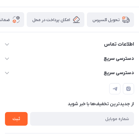
امکان پرداخت در محل
ضمانت
تحویل اکسپرس
اطلاعات تماس
۰۹۳۵۶۰۴۰۳۶۵
دسترسی سریع
اسکیت فلایینگ ایگل
دسترسی سریع
تهران-خیابان ولیعصر (عج)- ضلع شرقی میدان منیریه پلاک ۴
اسکوتر برقی دسته دار
اسکوتر برقی دخترانه
سیمای ورزش
اسکیت دخترانه
اسکیت روسز
از جدید‌ترین تخفیف‌ها با‌ خبر شوید
اسکوتر
ثبت